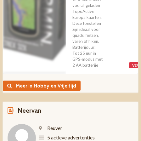
vooraf geladen
TopoActive
Europa kaarten.
Deze toestellen
zijn ideaal voor
quads, fietsen,
varen of hiken.
Batterijduur:
Tot 25 uur in
GPS-modus met
2 AA batterije
VER
Meer in Hobby en Vrije tijd
Neervan
Reuver
5 actieve advertenties