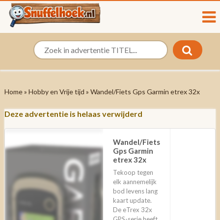
Home
»
Hobby en Vrije tijd
» Wandel/Fiets Gps Garmin etrex 32x
Deze advertentie is helaas verwijderd
Wandel/Fiets
Gps Garmin
etrex 32x
Tekoop tegen
elk aannemelijk
bod levens lang
kaart update.
De eTrex 32x
GPS-serie heeft