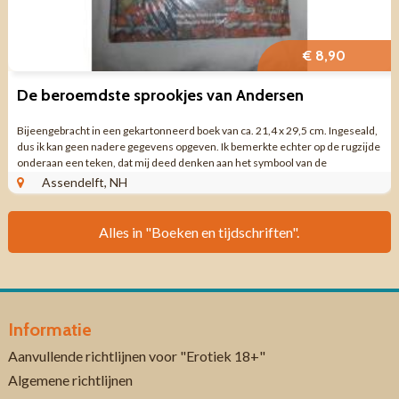
€ 8,90
De beroemdste sprookjes van Andersen
Bijeengebracht in een gekartonneerd boek van ca. 21,4 x 29,5 cm. Ingeseald,
dus ik kan geen nadere gegevens opgeven. Ik bemerkte echter op de rugzijde
onderaan een teken, dat mij deed denken aan het symbool van de
Geïllustreerde Pers, ...
Assendelft, NH
Alles in "Boeken en tijdschriften".
Informatie
Aanvullende richtlijnen voor "Erotiek 18+"
Algemene richtlijnen