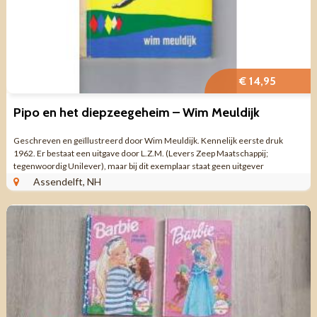
€ 14,95
Pipo en het diepzeegeheim – Wim Meuldijk
Geschreven en geïllustreerd door Wim Meuldijk. Kennelijk eerste druk
1962. Er bestaat een uitgave door L.Z.M. (Levers Zeep Maatschappij;
tegenwoordig Unilever), maar bij dit exemplaar staat geen uitgever
genoteerd. Voor de ...
Assendelft, NH