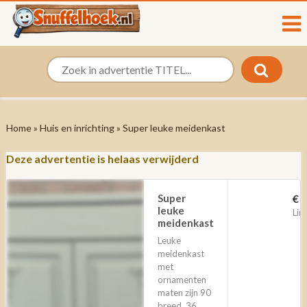
Home
»
Huis en inrichting
» Super leuke meidenkast
Deze advertentie is helaas verwijderd
Super
€ 
leuke
Lin
meidenkast
Leuke
meidenkast
met
ornamenten
maten zijn 90
breed, 36