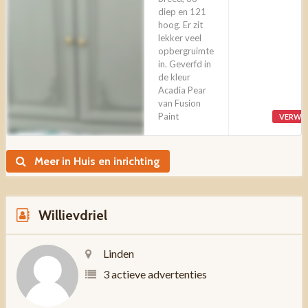
diep en 121
hoog. Er zit
lekker veel
opbergruimte
in. Geverfd in
de kleur
Acadia Pear
van Fusion
Paint
VERWI
Meer in Huis en inrichting
Willievdriel
Linden
3 actieve advertenties