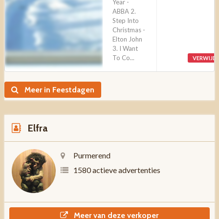
Year -
ABBA 2.
Step Into
Christmas -
Elton John
3. I Want
To Co...
VERWIJD
Meer in Feestdagen
Elfra
Purmerend
1580 actieve advertenties
Meer van deze verkoper