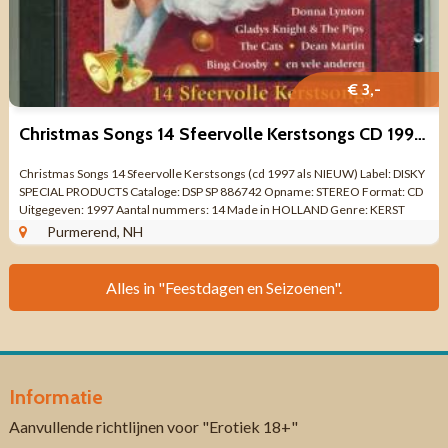
€ 3,-
Christmas Songs 14 Sfeervolle Kerstsongs CD 1997 ZGAN
Christmas Songs 14 Sfeervolle Kerstsongs (cd 1997 als NIEUW) Label: DISKY
SPECIAL PRODUCTS Cataloge: DSP SP 886742 Opname: STEREO Format: CD
Uitgegeven: 1997 Aantal nummers: 14 Made in HOLLAND Genre: KERST
Kwaliteit: ALS NIEUW ...
Purmerend, NH
Alles in "Feestdagen en Seizoenen".
Informatie
Aanvullende richtlijnen voor "Erotiek 18+"