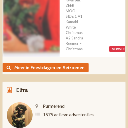
Kwaliteit:
ZEER
MOOI
SIDE 1 A1
Kamahl –
White
Christmas
A2 Sandra
Reemer –
Christmas...
VERWIJD
Meer in Feestdagen en Seizoenen
Elfra
Purmerend
1575 actieve advertenties