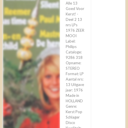
Alle 13
Goed Voor
Kerst! -
Deel 2 13
nrs LPs
1976 ZEER
MOOI
Label:
Philips
Cataloge:
9286 318
Opname:
STEREO
Format: LP
Aantal nrs:
13 Uitgave
jaar: 1976
Made in
HOLLAND
Genre:
Kerst Pop
Schlager
Disco