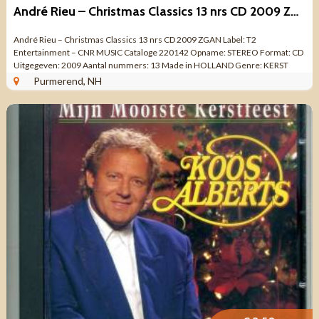
André Rieu – Christmas Classics 13 nrs CD 2009 ZGAN
André Rieu – Christmas Classics 13 nrs CD 2009 ZGAN Label: T2
Entertainment – CNR MUSIC Cataloge 220142 Opname: STEREO Format: CD
Uitgegeven: 2009 Aantal nummers: 13 Made in HOLLAND Genre: KERST
Kwaliteit: ZO ...
Purmerend, NH