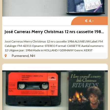
€ 4,-
José Carreras Merry Christmas 12 nrs cassette 1986 ALS NIEUW
José Carreras Merry Christmas 12 nrs cassette 1986 ALS NIEUW Label: FM
Cataloge: FM-42311 Opname: STEREO Format: CASSETTE Aantal nummers:
12 Uitgave jaar: 1986 Made in HOLLAND / GERMANY Genre: KERST
KLASSIEK Kwaliteit: ...
Purmerend, NH