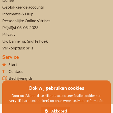
Doneer
Geblokkeerde accounts
Informatie & Hulp
Persoonlijke Online Vitrines
Prijslijst 08-08-2023
Privacy
Uw banner op Snuffelhoek
Verkooptips: prijs
Service
Start
Contact
Bedrijvengids
Ook wij gebruiken cookies
Door op ‘Akkoord’ te klikken, accepteer je alle cookies (en
vergelijkbare technieken) op onze website. Meer informatie.
Akkoord