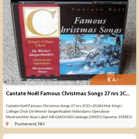
€ 4,-
Cantate Noël Famous Christmas Songs 27 nrs 2CD’s ZGAN
Cantate Noël Famous Christmas Songs 27 nrs 2CD’s ZGAN Met: King's
College Choir De Wiener Sangerknaben Volendams Operakoor
Mastreechter Staar Label: MEGASOUND Cataloge 290051 Opname: STEREO
Format: 2 CD’s ...
Purmerend, NH