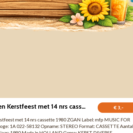
Diverse Artiesten Kerstfeest met 14 nrs cassette 1980 ZGAN
€ 3,-
erstfeest met 14 nrs cassette 1980 ZGAN Label: mfp MUSIC FOR
oge: 1A 022-58132 Opname: STEREO Format: CASSETTE Aanta
 jaar: 1980 Made in HOLLAND Genre: KERST DIVERSE ...