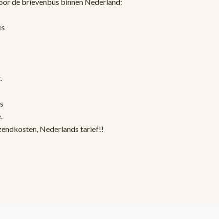
oor de brievenbus binnen Nederland:
es
.
s
.
zendkosten, Nederlands tarief!!