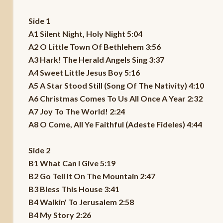
Side 1
A1 Silent Night, Holy Night 5:04
A2 O Little Town Of Bethlehem 3:56
A3 Hark! The Herald Angels Sing 3:37
A4 Sweet Little Jesus Boy 5:16
A5 A Star Stood Still (Song Of The Nativity) 4:10
A6 Christmas Comes To Us All Once A Year 2:32
A7 Joy To The World! 2:24
A8 O Come, All Ye Faithful (Adeste Fideles) 4:44
Side 2
B1 What Can I Give 5:19
B2 Go Tell It On The Mountain 2:47
B3 Bless This House 3:41
B4 Walkin' To Jerusalem 2:58
B4 My Story 2:26