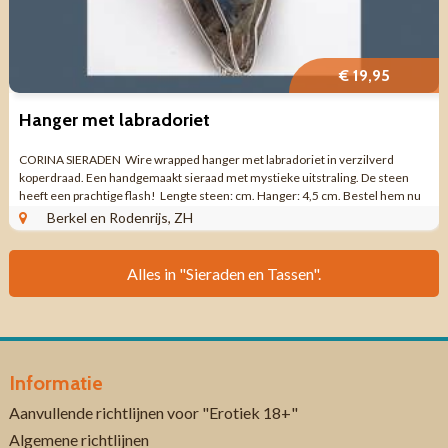
€ 19,95
Hanger met labradoriet
CORINA SIERADEN Wire wrapped hanger met labradoriet in verzilverd
koperdraad. Een handgemaakt sieraad met mystieke uitstraling. De steen
heeft een prachtige flash! Lengte steen: cm. Hanger: 4,5 cm. Bestel hem nu
bij Corina ...
Berkel en Rodenrijs, ZH
Alles in "Sieraden en Tassen".
Informatie
Aanvullende richtlijnen voor "Erotiek 18+"
Algemene richtlijnen