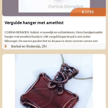
€ 17,95
Vergulde hanger met amethist
CORINA SIERADEN Subtiel, vrouwelijk en vol betekenis. Deze handgemaakte
hanger met amethist hartje in 14K verguld koperdraad is een echte
blikvanger. De warme gouden tint en de paarse steen vormen samen een
prachtige combinatie. ...
Berkel en Rodenrijs, ZH