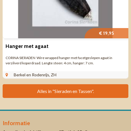
€ 19,95
Hanger met agaat
CORINA SIERADEN Wire wrapped hanger met facetgeslepen agaat in
verzilverd koperdraad. Lengte steen: 4 cm, hanger: 7 cm.
Berkel en Rodenrijs, ZH
Alles in "Sieraden en Tassen".
Informatie