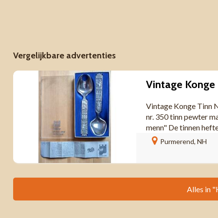
Vergelijkbare advertenties
Vintage Konge Tinn No
nr. 350 tinn pewter 
menn" De tinnen heften
Purmerend, NH
Alles in "