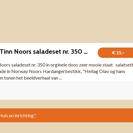
Vintage Konge Tinn Noors saladeset nr. 350 in orginele doos
€ 25,-
ors saladeset nr. 350 in orginele doos zeer mooie staat salatset
made in Norway Noors Hardangerbestikk, "Heilag Olav og hans
 tonen het beeldverhaal van ...
Huis en inrichting".