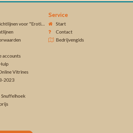
Service
Aanvullende richtlijnen voor "Erotiek 18+"
Start
tlijnen
Contact
orwaarden
Bedrijvengids
 accounts
Hulp
Online Vitrines
-08-2023
 Snuffelhoek
prijs