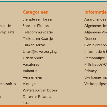
Categorieën
Informatie
Sieraden en Tassen
rtenties
Sport en Fitness
Algemene rich
erkplaats
Telecommunicatie
Algemene Vo
n
Tickets en Kaartjes
Doneer
Tuin en Terras
Geblokkeerde
Uiterlijke verzorging
Informatie & 
Urban Sport
Persoonlijke 
Vacatures
Prijslijst 08
Vakantie
Privacy
Verzamelen
Uw banner op
cessoires
Vintage
Verkooptips: 
Watersport en boten
n
Daten en Relaties
18+