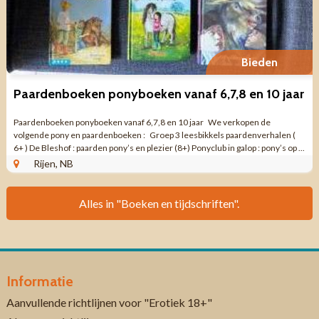
Bieden
Paardenboeken ponyboeken vanaf 6,7,8 en 10 jaar
Paardenboeken ponyboeken vanaf 6,7,8 en 10 jaar We verkopen de
volgende pony en paardenboeken : Groep 3 leesbikkels paardenverhalen (
6+ ) De Bleshof : paarden pony’s en plezier (8+) Ponyclub in galop : pony’s op ...
Rijen, NB
Alles in "Boeken en tijdschriften".
Informatie
Aanvullende richtlijnen voor "Erotiek 18+"