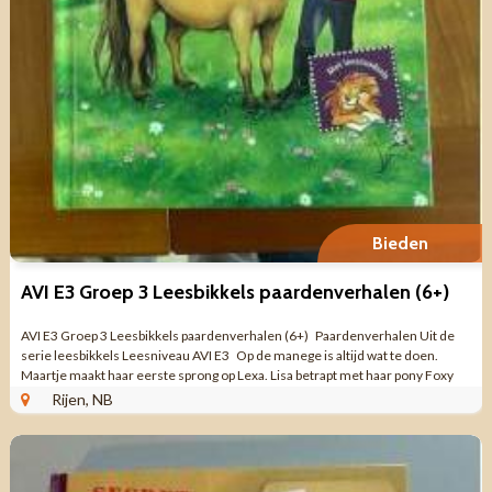
Bieden
AVI E3 Groep 3 Leesbikkels paardenverhalen (6+)
AVI E3 Groep 3 Leesbikkels paardenverhalen (6+) Paardenverhalen Uit de
serie leesbikkels Leesniveau AVI E3 Op de manege is altijd wat te doen.
Maartje maakt haar eerste sprong op Lexa. Lisa betrapt met haar pony Foxy
een paar ...
Rijen, NB