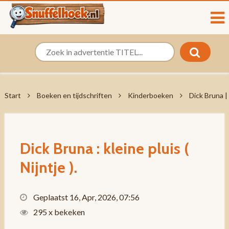
Start
Boeken en tijdschriften
Kinderboeken
Dick Bruna | 
Dick Bruna : kleine pluis (
Nijntje ).
Geplaatst 16, Apr, 2026, 07:56
295 x bekeken