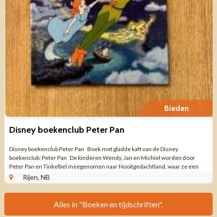
Bieden
Disney boekenclub Peter Pan
Disney boekenclub Peter Pan Boek met gladde kaft van de Disney
boekenclub: Peter Pan De kinderen Wendy, Jan en Michiel worden door
Peter Pan en Tinkelbel meegenomen naar Nooitgedachtland, waar ze een
avontuur beleven met ...
Rijen, NB
Alles in "Boeken en tijdschriften".