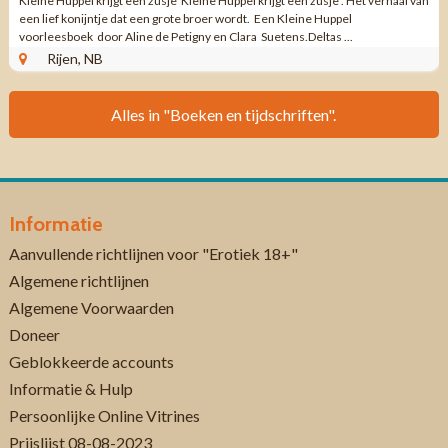
Kleine Huppel krijgt een zusje Kleine Huppel krijgt een zusje . Het verhaal van
een lief konijntje dat een grote broer wordt. Een Kleine Huppel
voorleesboek door Aline de Petigny en Clara Suetens.Deltas ...
Rijen, NB
Alles in "Boeken en tijdschriften".
Informatie
Aanvullende richtlijnen voor "Erotiek 18+"
Algemene richtlijnen
Algemene Voorwaarden
Doneer
Geblokkeerde accounts
Informatie & Hulp
Persoonlijke Online Vitrines
Prijslijst 08-08-2023