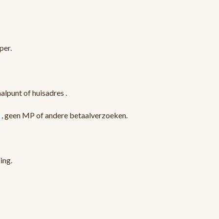
per.
lpunt of huisadres .
l , geen MP of andere betaalverzoeken.
ling.