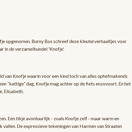
nofje opgenomen. Burny Bos schreef deze kleuterverhaaltjes voor
ar in de verzamelbundel 'Knofje'.
ld van Knofje waarin voor een kind toch van alles ophefmakends
en “kattige” dag, Knofje mag achter op de fiets enzovoort. En het
e, Elisabeth.
en. Een tikje avontuurlijk - zoals Knofje zelf - maar warm en
aak vallen. De expressieve tekeningen van Harmen van Straaten