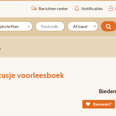
Berichten center
Notificaties
n
 zusje voorleesboek
Biede
Bewaren?