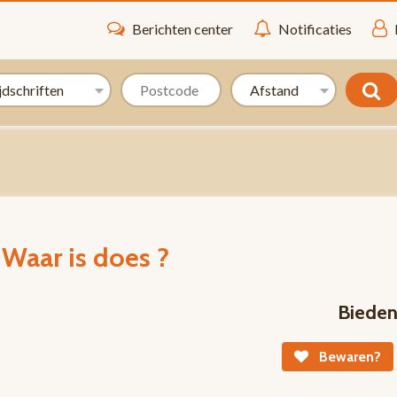
Berichten center
Notificaties
t Waar is does ?
Biede
Bewaren?