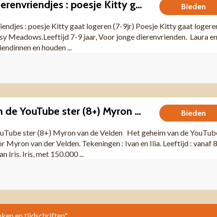
De magische dierenvriendjes : poesje Kitty gaat logeren (7-9jr)
Bieden
endjes : poesje Kitty gaat logeren (7-9jr) Poesje Kitty gaat logere
y Meadows.Leeftijd 7-9 jaar, Voor jonge dierenvrienden. Laura e
iendinnen en houden ...
Het geheim van de YouTube ster (8+) Myron van de Velden
Bieden
ouTube ster (8+) Myron van de Velden Het geheim van de YouTub
r Myron van der Velden. Tekeningen : Ivan en Ilia. Leeftijd : vanaf 
an Iris. Iris, met 150.000 ...
eken en tijdschriften".