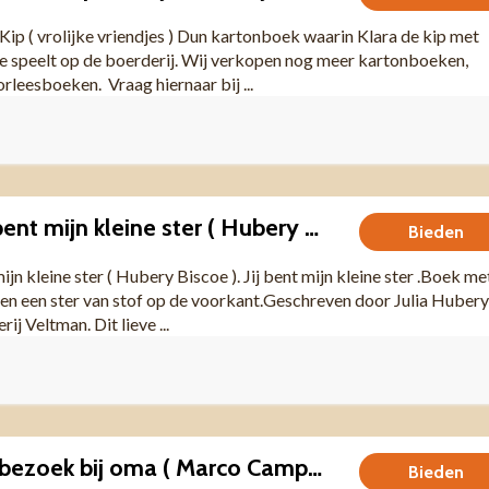
ip ( vrolijke vriendjes ) Dun kartonboek waarin Klara de kip met
je speelt op de boerderij. Wij verkopen nog meer kartonboeken,
leesboeken. Vraag hiernaar bij ...
Kartonboek Jij bent mijn kleine ster ( Hubery Biscoe ).
Bieden
jn kleine ster ( Hubery Biscoe ). Jij bent mijn kleine ster .Boek me
en een ster van stof op de voorkant.Geschreven door Julia Hubery
ij Veltman. Dit lieve ...
Tip de Muis op bezoek bij oma ( Marco Campanella )
Bieden