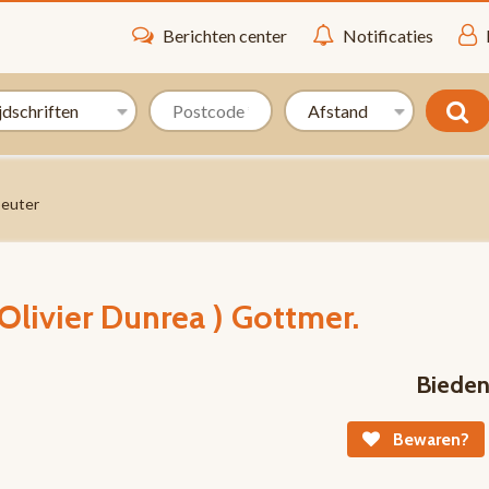
Berichten center
Notificaties
peuter
 Olivier Dunrea ) Gottmer.
Biede
Bewaren?