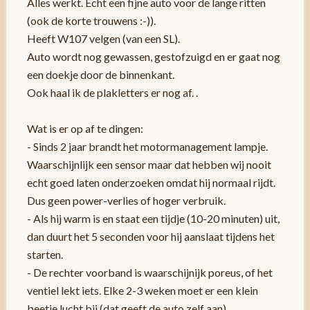
Alles werkt. Echt een fijne auto voor de lange ritten
(ook de korte trouwens :-)).
Heeft W107 velgen (van een SL).
Auto wordt nog gewassen, gestofzuigd en er gaat nog
een doekje door de binnenkant.
Ook haal ik de plakletters er nog af. .
Wat is er op af te dingen:
- Sinds 2 jaar brandt het motormanagement lampje.
Waarschijnlijk een sensor maar dat hebben wij nooit
echt goed laten onderzoeken omdat hij normaal rijdt.
Dus geen power-verlies of hoger verbruik.
- Als hij warm is en staat een tijdje (10-20 minuten) uit,
dan duurt het 5 seconden voor hij aanslaat tijdens het
starten.
- De rechter voorband is waarschijnijk poreus, of het
ventiel lekt iets. Elke 2-3 weken moet er een klein
beetje lucht bij (dat geeft de auto zelf aan).