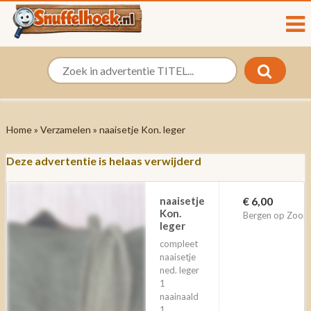
Home
»
Verzamelen
» naaisetje Kon. leger
Deze advertentie is helaas verwijderd
naaisetje
€ 6,00
Kon.
Bergen op Zoom
leger
compleet
naaisetje
ned. leger
1
naainaald
1