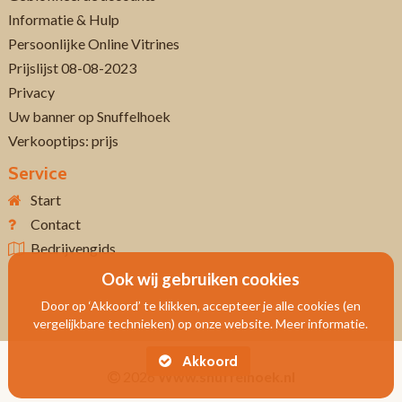
Informatie & Hulp
Persoonlijke Online Vitrines
Prijslijst 08-08-2023
Privacy
Uw banner op Snuffelhoek
Verkooptips: prijs
Service
Start
Contact
Bedrijvengids
Ook wij gebruiken cookies
Door op ‘Akkoord’ te klikken, accepteer je alle cookies (en
vergelijkbare technieken) op onze website. Meer informatie.
Akkoord
2026
Www.snuffelhoek.nl