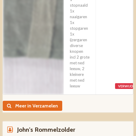
stopnaald
1x
naaigaren
1x
stopgaren
1x
ijzergaren
diverse
knopen
incl 2 grote
met ned
leeuw, 2
kleinere
met ned
leeuw
VERWIJDE
Meer in Verzamelen
John's Rommelzolder