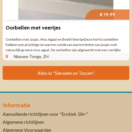
€ 19,99
Oorbellen met veertjes
Oorbellen met Jaspis, Mos Agaat en Bedel VeertjeDeze herfst oorbellen
hebben een prachtige en warme combi van warme tinten van jaspis met
natuurlijk groene mos agaat. De oorbellen zijn afgewerkt met een sierlijke
bedel in de vorm van een ...
Nieuwe-Tonge, ZH
Alles in "Sieraden en Tassen".
Informatie
Aanvullende richtlijnen voor "Erotiek 18+"
Algemene richtlijnen
Algemene Voorwaarden