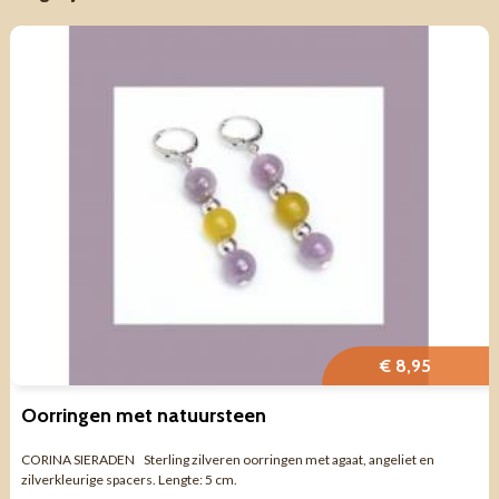
€ 8,95
Oorringen met natuursteen
CORINA SIERADEN Sterling zilveren oorringen met agaat, angeliet en
zilverkleurige spacers. Lengte: 5 cm.