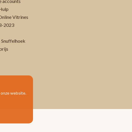
 accounts
Hulp
Online Vitrines
-08-2023
 Snuffelhoek
prijs
p onze website.