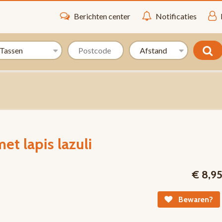
Berichten center
Notificaties
et lapis lazuli
€ 8,9
Bewaren?