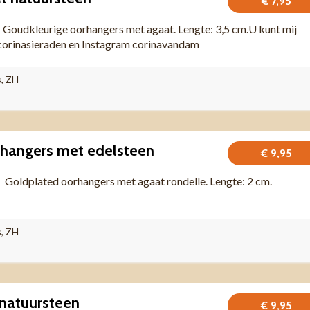
€ 7,95
dkleurige oorhangers met agaat. Lengte: 3,5 cm.U kunt mij
corinasieraden en Instagram corinavandam
s, ZH
rhangers met edelsteen
€ 9,95
dplated oorhangers met agaat rondelle. Lengte: 2 cm.
s, ZH
natuursteen
€ 9,95