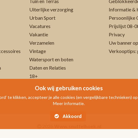
Tuin en Terras
Geblokkeerde
Uiterlijke verzorging
Informatie & 
Urban Sport
Persoonlijke 
Vacatures
Prijslijst 08
Vakantie
Privacy
Verzamelen
Uw banner op
cessoires
Vintage
Verkooptips: 
Watersport en boten
n
Daten en Relaties
18+
Ook wij gebruiken cookies
rd’ te klikken, accepteer je alle cookies (en vergelijkbare technieken) o
Meer informatie.
Akkoord
2026
Www.snuffelhoek.nl