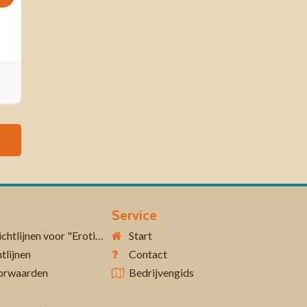
Service
Aanvullende richtlijnen voor "Erotiek 18+"
Start
tlijnen
Contact
orwaarden
Bedrijvengids