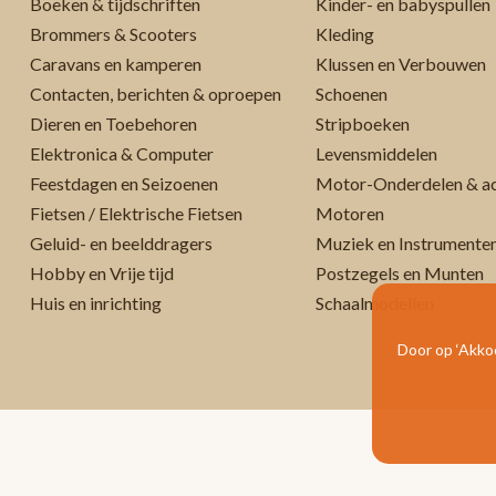
Boeken & tijdschriften
Kinder- en babyspullen
Brommers & Scooters
Kleding
Caravans en kamperen
Klussen en Verbouwen
Contacten, berichten & oproepen
Schoenen
Dieren en Toebehoren
Stripboeken
Elektronica & Computer
Levensmiddelen
Feestdagen en Seizoenen
Motor-Onderdelen & ac
Fietsen / Elektrische Fietsen
Motoren
Geluid- en beelddragers
Muziek en Instrumente
Hobby en Vrije tijd
Postzegels en Munten
Huis en inrichting
Schaalmodellen
Door op ‘Akkoo