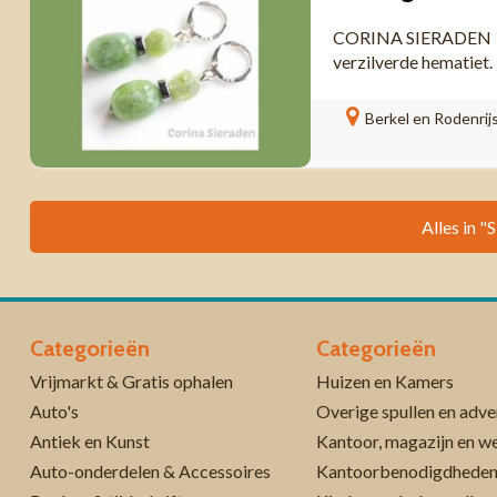
CORINA SIERADEN Ele
verzilverde hematiet. 
Berkel en Rodenrij
Alles in "
Categorieën
Categorieën
Vrijmarkt & Gratis ophalen
Huizen en Kamers
Auto's
Overige spullen en adve
Antiek en Kunst
Kantoor, magazijn en w
Auto-onderdelen & Accessoires
Kantoorbenodigdhede