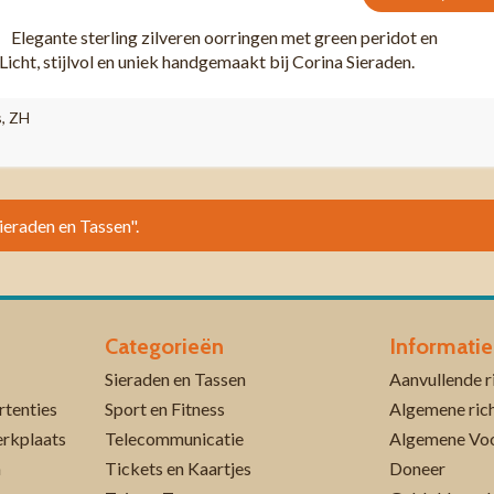
gante sterling zilveren oorringen met green peridot en
Licht, stijlvol en uniek handgemaakt bij Corina Sieraden.
s, ZH
Sieraden en Tassen".
Categorieën
Informatie
Sieraden en Tassen
rtenties
Sport en Fitness
Algemene rich
erkplaats
Telecommunicatie
Algemene Vo
n
Tickets en Kaartjes
Doneer