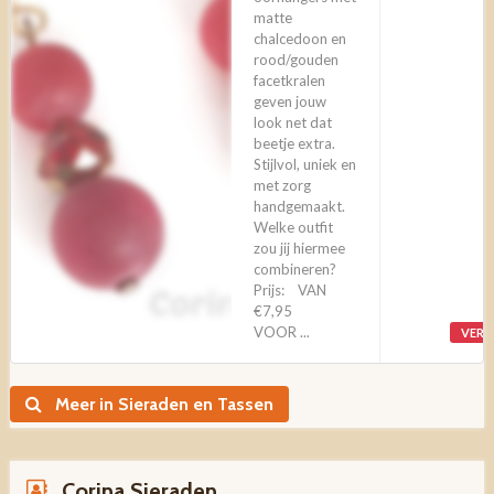
matte
chalcedoon en
rood/gouden
facetkralen
geven jouw
look net dat
beetje extra.
Stijlvol, uniek en
met zorg
handgemaakt.
Welke outfit
zou jij hiermee
combineren?
Prijs: VAN
€7,95
VOOR ...
VERW
Meer in Sieraden en Tassen
Corina Sieraden