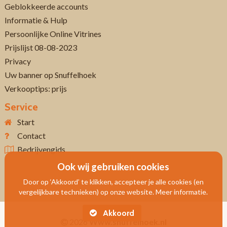
Geblokkeerde accounts
Informatie & Hulp
Persoonlijke Online Vitrines
Prijslijst 08-08-2023
Privacy
Uw banner op Snuffelhoek
Verkooptips: prijs
Service
Start
Contact
Bedrijvengids
Ook wij gebruiken cookies
Door op ‘Akkoord’ te klikken, accepteer je alle cookies (en
vergelijkbare technieken) op onze website. Meer informatie.
Akkoord
2026
Www.snuffelhoek.nl