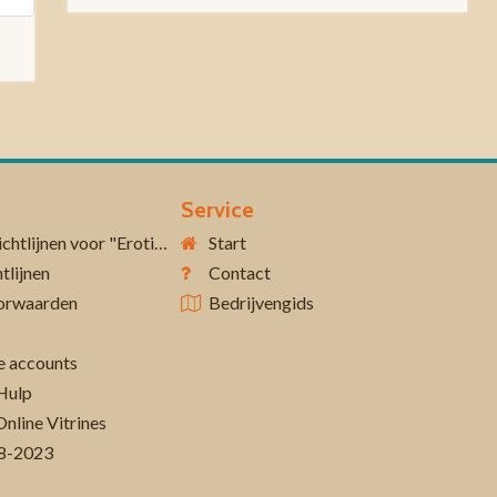
Service
Aanvullende richtlijnen voor "Erotiek 18+"
Start
tlijnen
Contact
orwaarden
Bedrijvengids
 accounts
Hulp
Online Vitrines
-08-2023