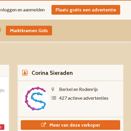
Inloggen en aanmelden
Plaats gratis een advertentie
Marktkramen Gids
Corina Sieraden
Berkel en Rodenrijs
 ZH
427 actieve advertenties
Meer van deze verkoper
D