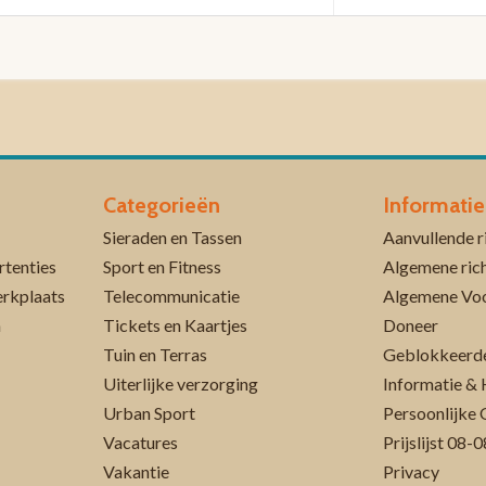
Categorieën
Informatie
Sieraden en Tassen
rtenties
Sport en Fitness
Algemene rich
erkplaats
Telecommunicatie
Algemene Vo
n
Tickets en Kaartjes
Doneer
Tuin en Terras
Geblokkeerde
Uiterlijke verzorging
Informatie & 
Urban Sport
Persoonlijke 
Vacatures
Prijslijst 08
Vakantie
Privacy