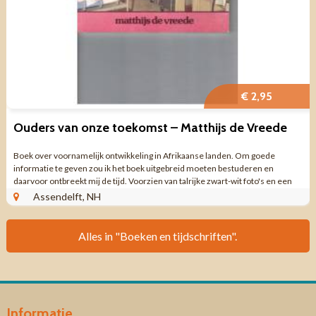
€ 2,95
Ouders van onze toekomst – Matthijs de Vreede
Boek over voornamelijk ontwikkeling in Afrikaanse landen. Om goede
informatie te geven zou ik het boek uitgebreid moeten bestuderen en
daarvoor ontbreekt mij de tijd. Voorzien van talrijke zwart-wit foto's en een
enkele kleurenfoto. ...
Assendelft, NH
Alles in "Boeken en tijdschriften".
Informatie