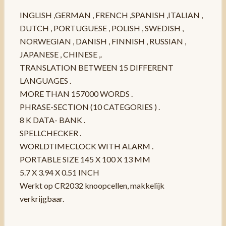
INGLISH ,GERMAN , FRENCH ,SPANISH ,ITALIAN ,
DUTCH , PORTUGUESE , POLISH , SWEDISH ,
NORWEGIAN , DANISH , FINNISH , RUSSIAN ,
JAPANESE , CHINESE ,.
TRANSLATION BETWEEN 15 DIFFERENT
LANGUAGES .
MORE THAN 157000 WORDS .
PHRASE-SECTION (10 CATEGORIES ) .
8 K DATA- BANK .
SPELLCHECKER .
WORLDTIMECLOCK WITH ALARM .
PORTABLE SIZE 145 X 100 X 13 MM
5.7 X 3.94 X 0.51 INCH
Werkt op CR2032 knoopcellen, makkelijk
verkrijgbaar.