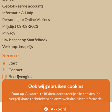
Geblokkeerde accounts
Informatie & Hulp
Persoonlijke Online Vitrines
Prijslijst 08-08-2023
Privacy
Uw banner op Snuffelhoek
Verkooptips: prijs
Service
Start
Contact
Bedrijvengids
Ook wij gebruiken cookies
Door op ‘Akkoord’ te klikken, accepteer je alle cookies (en
vergelijkbare technieken) op onze website. Meer informatie.
Akkoord