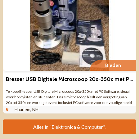
Bieden
Bresser USB Digitale Microscoop 20x-350x met PC Software
Te koop Bresser USB Digitale Microscoop 20x-350x met PC Software,ideaal
voor hobbyisten en studenten. Deze microscoop biedt een vergroting van
20x tot 350x en wordt geleverd inclusief PC software voor eenvoudige beeld-
en video-opname. ...
Haarlem, NH
Alles in "Elektronica & Computer".