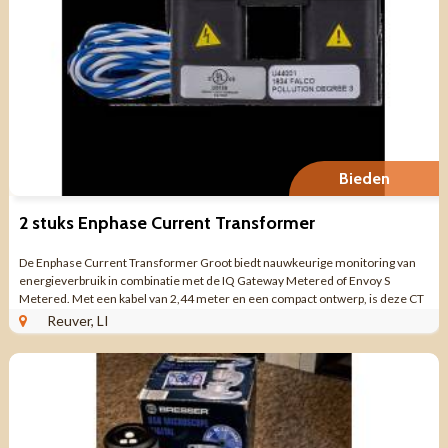
Bieden
2 stuks Enphase Current Transformer
De Enphase Current Transformer Groot biedt nauwkeurige monitoring van
energieverbruik in combinatie met de IQ Gateway Metered of Envoy S
Metered. Met een kabel van 2,44 meter en een compact ontwerp, is deze CT
ideaal voor het optimaliseren ...
Reuver, LI