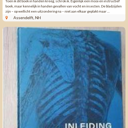
Toen ik dit boek in handen kreeg, schrok ik. Eigenlijk een mooi en instructief
boek, maar kennelijk in handen gevallen van vocht en insecten. De bladzijden
zijn – op wellicht een uitzondering na – niet aan elkaar geplakt maar ...
Assendelft, NH