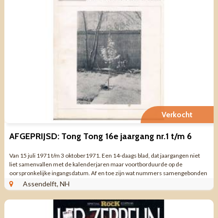
Verkocht
AFGEPRIJSD: Tong Tong 16e jaargang nr.1 t/m 6
Van 15 juli 1971 t/m 3 oktober1971. Een 14-daags blad, dat jaargangen niet
liet samenvallen met de kalenderjaren maar voortborduurde op de
oorspronkelijke ingangsdatum. Af en toe zijn wat nummers samengebonden
vanuit het idee ze bij elkaar ...
Assendelft, NH