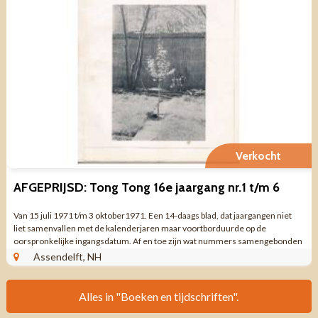
Verkocht
AFGEPRIJSD: Tong Tong 16e jaargang nr.1 t/m 6
Van 15 juli 1971 t/m 3 oktober1971. Een 14-daags blad, dat jaargangen niet
liet samenvallen met de kalenderjaren maar voortborduurde op de
oorspronkelijke ingangsdatum. Af en toe zijn wat nummers samengebonden
vanuit het idee ze bij elkaar ...
Assendelft, NH
Alles in "Boeken en tijdschriften".