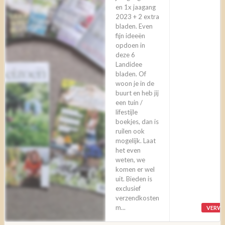
en 1x jaagang
2023 + 2 extra
bladen. Even
fijn ideeën
opdoen in
deze 6
Landidee
bladen. Of
woon je in de
buurt en heb jij
een tuin /
lifestijle
boekjes, dan is
ruilen ook
mogelijk. Laat
het even
weten, we
komen er wel
uit. Bieden is
exclusief
verzendkosten
m...
VERWI