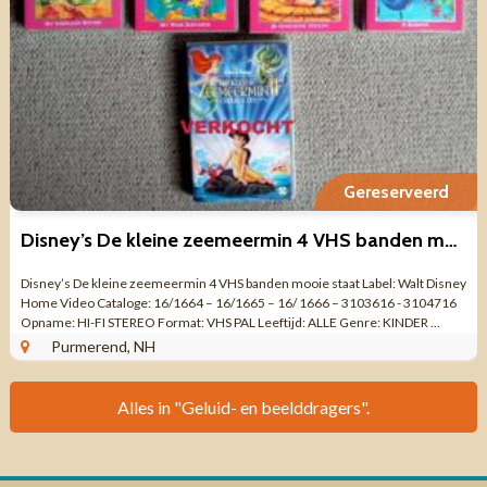
Gereserveerd
Disney’s De kleine zeemeermin 4 VHS banden mooie staat
Disney’s De kleine zeemeermin 4 VHS banden mooie staat Label: Walt Disney
Home Video Cataloge: 16/1664 – 16/1665 – 16/ 1666 – 3103616 - 3104716
Opname: HI-FI STEREO Format: VHS PAL Leeftijd: ALLE Genre: KINDER ...
Purmerend, NH
Alles in "Geluid- en beelddragers".