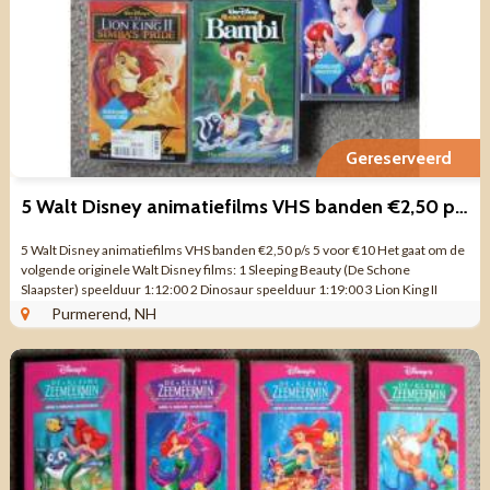
Gereserveerd
5 Walt Disney animatiefilms VHS banden €2,50 p/s 5 voor €10
5 Walt Disney animatiefilms VHS banden €2,50 p/s 5 voor €10 Het gaat om de
volgende originele Walt Disney films: 1 Sleeping Beauty (De Schone
Slaapster) speelduur 1:12:00 2 Dinosaur speelduur 1:19:00 3 Lion King II
Simba’s ...
Purmerend, NH