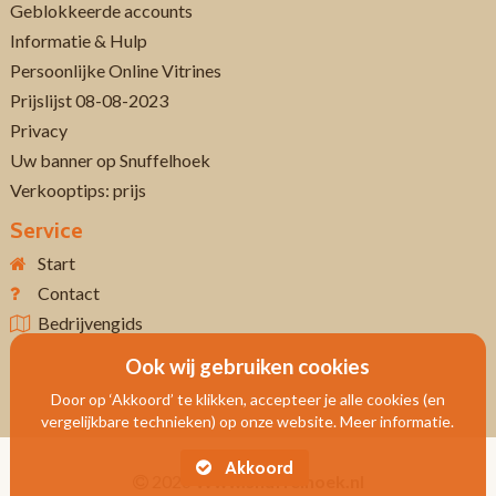
Geblokkeerde accounts
Informatie & Hulp
Persoonlijke Online Vitrines
Prijslijst 08-08-2023
Privacy
Uw banner op Snuffelhoek
Verkooptips: prijs
Service
Start
Contact
Bedrijvengids
Ook wij gebruiken cookies
Door op ‘Akkoord’ te klikken, accepteer je alle cookies (en
vergelijkbare technieken) op onze website. Meer informatie.
Akkoord
2026
Www.snuffelhoek.nl