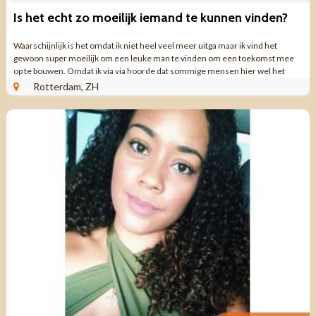
Is het echt zo moeilijk iemand te kunnen vinden?
Waarschijnlijk is het omdat ik niet heel veel meer uitga maar ik vind het
gewoon super moeilijk om een leuke man te vinden om een toekomst mee
op te bouwen. Omdat ik via via hoorde dat sommige mensen hier wel het
geluk vinden, wil ik dit ...
Rotterdam, ZH