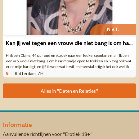
N.V.T.
Kan jij wel tegen een vrouw die niet bang is om haar mond open te
Hi ik ben Claire, 44 jaar oud en ik zoek naar een leuke, spontane man. Ik ben
een vrouw die niet bang is om haar mondje open te trekken en ik zeg ook wat
er op mijn hart ligt, en jij? Ik weet wat ik wil, en meestal krijg ik het ook wel. Ik ...
Rotterdam, ZH
Alles in "Daten en Relaties".
Informatie
Aanvullende richtlijnen voor "Erotiek 18+"