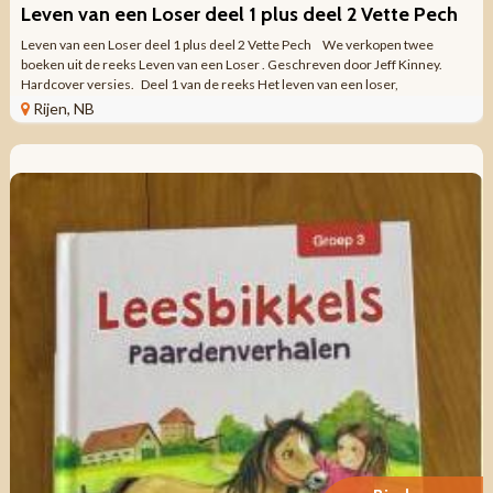
Leven van een Loser deel 1 plus deel 2 Vette Pech
Leven van een Loser deel 1 plus deel 2 Vette Pech We verkopen twee
boeken uit de reeks Leven van een Loser . Geschreven door Jeff Kinney.
Hardcover versies. Deel 1 van de reeks Het leven van een loser,
Geschreven door ...
Rijen, NB