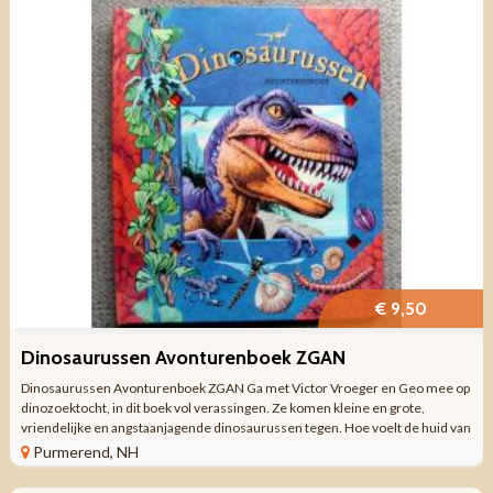
€ 9,50
Dinosaurussen Avonturenboek ZGAN
Dinosaurussen Avonturenboek ZGAN Ga met Victor Vroeger en Geo mee op
dinozoektocht, in dit boek vol verassingen. Ze komen kleine en grote,
vriendelijke en angstaanjagende dinosaurussen tegen. Hoe voelt de huid van
een brachiosaurus? Wat ...
Purmerend, NH