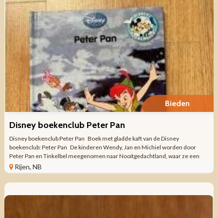
Bieden
Disney boekenclub Peter Pan
Disney boekenclub Peter Pan Boek met gladde kaft van de Disney
boekenclub: Peter Pan De kinderen Wendy, Jan en Michiel worden door
Peter Pan en Tinkelbel meegenomen naar Nooitgedachtland, waar ze een
avontuur beleven met ...
Rijen, NB