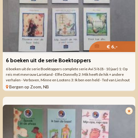
€ 6,-
6 boeken uit de serie Boektoppers
6 boeken uit de serie Boektoppers complete serie Avi 5/6 (8 - 10 jaar) 1: Op
reis met mevrouw Larietand - Elfie Donnelly 2: Mik heeft de hik + andere
verhalen - Verboven, Minne en Lootens 3: Ik ben een held - Ted van Lieshout
4: ...
Bergen op Zoom, NB
★