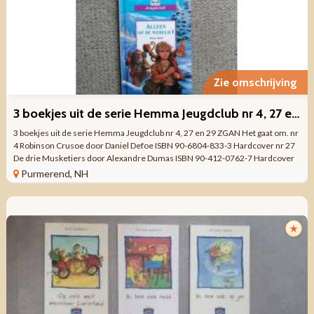
Zie omschrijving
3 boekjes uit de serie Hemma Jeugdclub nr 4, 27 en 29 ZGAN
3 boekjes uit de serie Hemma Jeugdclub nr 4, 27 en 29 ZGAN Het gaat om. nr
4 Robinson Crusoe door Daniel Defoe ISBN 90-6804-833-3 Hardcover nr 27
De drie Musketiers door Alexandre Dumas ISBN 90-412-0762-7 Hardcover
nr 29 Allen op de ...
Purmerend, NH
★