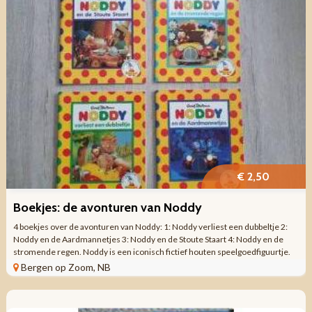
€ 2,50
Boekjes: de avonturen van Noddy
4 boekjes over de avonturen van Noddy: 1: Noddy verliest een dubbeltje 2:
Noddy en de Aardmannetjes 3: Noddy en de Stoute Staart 4: Noddy en de
stromende regen. Noddy is een iconisch fictief houten speelgoedfiguurtje.
Hij woont in ...
Bergen op Zoom, NB