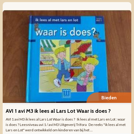
Bieden
AVI 1 avi M3 ik lees al Lars Lot Waar is does ?
AVI 1 avi M3 ik lees al Lars Lot Waar is does ? Ik lees al met Lars en Lot : waar
is does ? Leesniveau avi 1 / avi M3 Uitgeverij Trifora De reeks "ik lees al met
Lars en Lot" werd ontwikkeld om kinderen van bij het ...