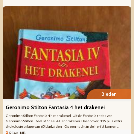
Bieden
Geronimo Stilton Fantasia 4 het drakenei
Geronimo Stilton Fantasia 4 het drakenei Uit de Fantasia reeks van
Geronimo Stilton. Deel IV / deel 4 Het drakenei. Hardcover, 319 plus extra
drokologie bijlage van 65 bladzijden Op een nacht in de herfst komen ...
Rijen, NB