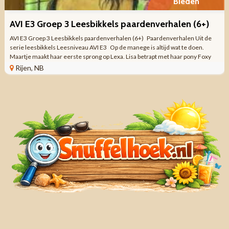
Bieden
AVI E3 Groep 3 Leesbikkels paardenverhalen (6+)
AVI E3 Groep 3 Leesbikkels paardenverhalen (6+) Paardenverhalen Uit de
serie leesbikkels Leesniveau AVI E3 Op de manege is altijd wat te doen.
Maartje maakt haar eerste sprong op Lexa. Lisa betrapt met haar pony Foxy
een paar ...
Rijen, NB