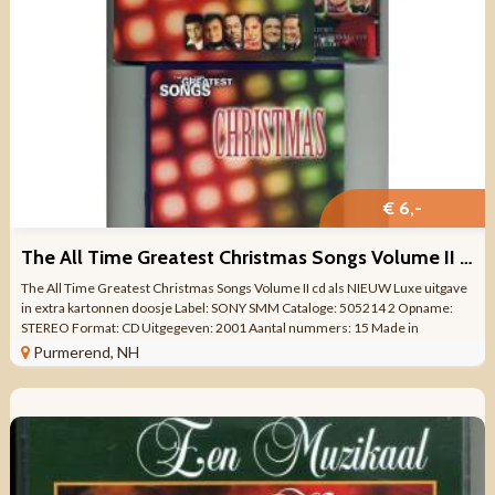
€ 6,-
The All Time Greatest Christmas Songs Volume II cd als NIEUW
The All Time Greatest Christmas Songs Volume II cd als NIEUW Luxe uitgave
in extra kartonnen doosje Label: SONY SMM Cataloge: 505214 2 Opname:
STEREO Format: CD Uitgegeven: 2001 Aantal nummers: 15 Made in
HOLLAND Genre: KERST ...
Purmerend, NH