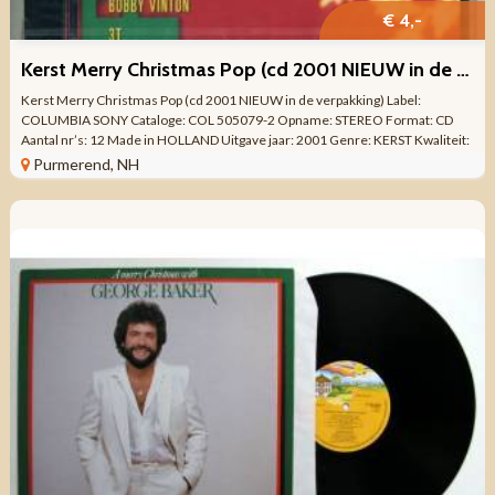
€ 4,-
Kerst Merry Christmas Pop (cd 2001 NIEUW in de verpakking)
Kerst Merry Christmas Pop (cd 2001 NIEUW in de verpakking) Label:
COLUMBIA SONY Cataloge: COL 505079-2 Opname: STEREO Format: CD
Aantal nr’s: 12 Made in HOLLAND Uitgave jaar: 2001 Genre: KERST Kwaliteit:
NIEUW IN DE ...
Purmerend, NH