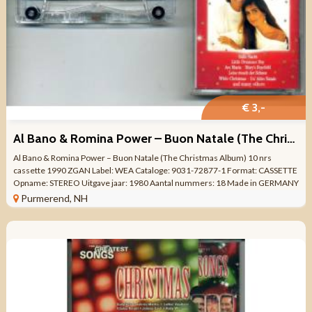
€ 3,-
Al Bano & Romina Power – Buon Natale (The Christmas Album)
Al Bano & Romina Power – Buon Natale (The Christmas Album) 10 nrs
cassette 1990 ZGAN Label: WEA Cataloge: 9031-72877-1 Format: CASSETTE
Opname: STEREO Uitgave jaar: 1980 Aantal nummers: 18 Made in GERMANY
Genre: KERST ...
Purmerend, NH