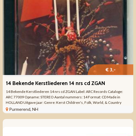
€ 3,-
14 Bekende Kerstliederen 14 nrs cd ZGAN
14 Bekende Kerstliederen 14 nrs cd ZGAN Label: ARC Records Cataloge:
ARC 77009 Opname: STEREO Aantal nummers: 14 Format: CD Made in
HOLLAND Uitgave jaar: Genre: Kerst Children's, Folk, World, & Country
Kwaliteit: ZO GOED ...
Purmerend, NH