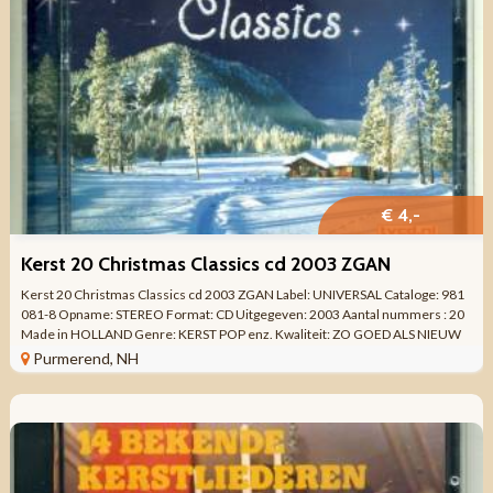
€ 4,-
Kerst 20 Christmas Classics cd 2003 ZGAN
Kerst 20 Christmas Classics cd 2003 ZGAN Label: UNIVERSAL Cataloge: 981
081-8 Opname: STEREO Format: CD Uitgegeven: 2003 Aantal nummers : 20
Made in HOLLAND Genre: KERST POP enz. Kwaliteit: ZO GOED ALS NIEUW
Tracklist CD: 1. ...
Purmerend, NH