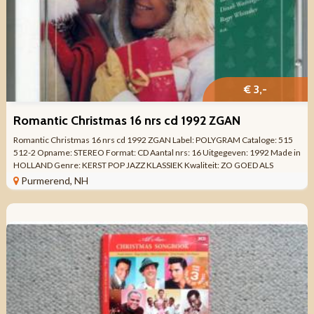
€ 3,-
Romantic Christmas 16 nrs cd 1992 ZGAN
Romantic Christmas 16 nrs cd 1992 ZGAN Label: POLYGRAM Cataloge: 515
512-2 Opname: STEREO Format: CD Aantal nrs: 16 Uitgegeven: 1992 Made in
HOLLAND Genre: KERST POP JAZZ KLASSIEK Kwaliteit: ZO GOED ALS
NIEUW Tracklist CD 1 ...
Purmerend, NH