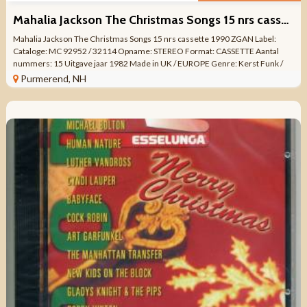
Mahalia Jackson ‎The Christmas Songs 15 nrs cassette 1990 ZGAN
Mahalia Jackson ‎The Christmas Songs 15 nrs cassette 1990 ZGAN Label:
Cataloge: MC 92952 / 32114 Opname: STEREO Format: CASSETTE Aantal
nummers: 15 Uitgave jaar 1982 Made in UK / EUROPE Genre: Kerst Funk /
Soul, Gospel ...
Purmerend, NH