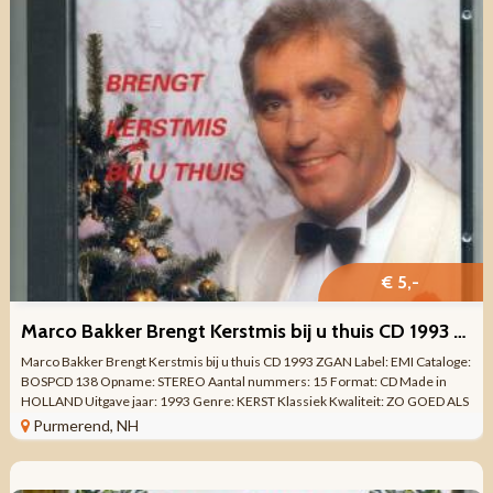
€ 5,-
Marco Bakker Brengt Kerstmis bij u thuis CD 1993 ZGAN
Marco Bakker Brengt Kerstmis bij u thuis CD 1993 ZGAN Label: EMI Cataloge:
BOSPCD 138 Opname: STEREO Aantal nummers: 15 Format: CD Made in
HOLLAND Uitgave jaar: 1993 Genre: KERST Klassiek Kwaliteit: ZO GOED ALS
NIEUW ...
Purmerend, NH