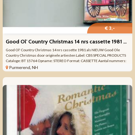
€ 3,-
Good Ol' Country Christmas 14 nrs cassette 1981 als NIEUW
Good Ol' Country Christmas 14 nrs cassette 1981 als NIEUW Good Ole
Country Christmas door originele artiesten Label: CBS SPECIAL PRODUCTS
Cataloge: BT 15764 Opname: STEREO Format: CASSETTE Aantal nummers:
14 Uitgave jaar: ...
Purmerend, NH