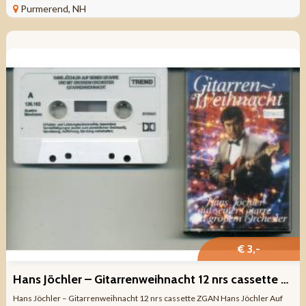
HOLLAND Genre: KERST DIVERSE ...
Purmerend, NH
€ 3,-
Hans Jöchler – Gitarrenweihnacht 12 nrs cassette ZGAN
Hans Jöchler – Gitarrenweihnacht 12 nrs cassette ZGAN Hans Jöchler Auf