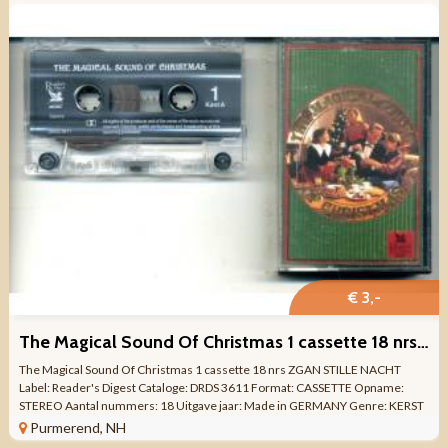
€ 3,-
The Magical Sound Of Christmas 1 cassette 18 nrs ZGAN
The Magical Sound Of Christmas 1 cassette 18 nrs ZGAN STILLE NACHT
Label: Reader's Digest Cataloge: DRDS 3611 Format: CASSETTE Opname:
STEREO Aantal nummers: 18 Uitgave jaar: Made in GERMANY Genre: KERST
Choral, Religious, ...
Purmerend, NH