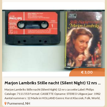
€ 3,00
Marjon Lambriks Stille nacht (Silent Night) 12 nrs cassette
Marjon Lambriks Stille nacht (Silent Night) 12 nrs cassette Label: Philips
Cataloge: 7111 553 Format: CASSETTE Opname: STEREO Uitgave jaar: 1982
Aantal nummers: 12 Made in HOLLAND Genre: Kerst Klassiek, Folk, World,
& Country ...
Purmerend, NH