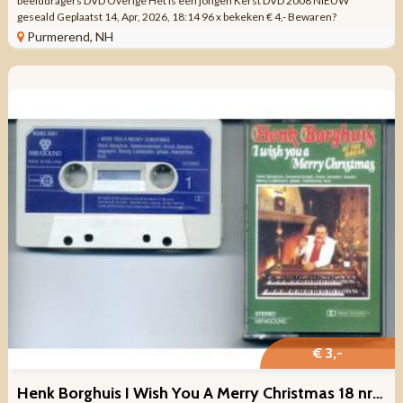
beelddragers DVD Overige Het is een jongen Kerst DVD 2008 NIEUW
geseald Geplaatst 14, Apr, 2026, 18:14 96 x bekeken € 4,- Bewaren?
Samenvatting ...
Purmerend, NH
€ 3,-
Henk Borghuis I Wish You A Merry Christmas 18 nrs ZGAN