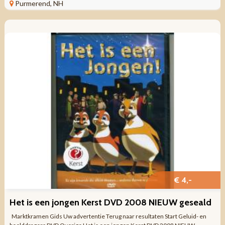
NIEUW ...
Purmerend, NH
€ 4,-
Het is een jongen Kerst DVD 2008 NIEUW geseald
Marktkramen Gids Uw advertentie Terug naar resultaten Start Geluid- en