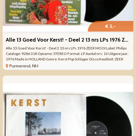
€ 5,-
Alle 13 Goed Voor Kerst! - Deel 2 13 nrs LPs 1976 ZEER MOOI
Alle 13 Goed Voor Kerst! - Deel 2 13 nrs LPs 1976 ZEER MOOI Label: Philips
Cataloge: 9286 318 Opname: STEREO Format: LP Aantal nrs: 13 Uitgave jaar:
1976 Made in HOLLAND Genre: Kerst Pop Schlager Disco Kwaliteit: ZEER
MOOI ...
Purmerend, NH