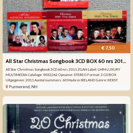
€ 7,50
All Star Christmas Songbook 3CD BOX 60 nrs 2011 ZGAN
All Star Christmas Songbook 3CD 60 nrs 2011 ZGAN Label: LMM LUXURY
MULTIMEDIA Cataloge: 9032262 Opname: STEREO Format: 3 CD BOX
Uitgegeven: 2011 Aantal nummers: 60 Made in IRELAND Genre: KERST
VERZAMEL Kwaliteit: ZO GOED ALS ...
Purmerend, NH