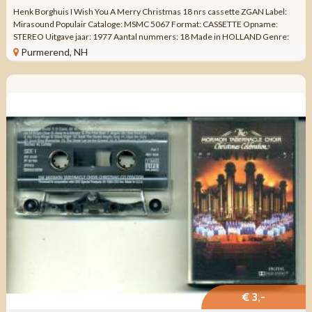
Henk Borghuis I Wish You A Merry Christmas 18 nrs cassette ZGAN Label:
Mirasound Populair Cataloge: MSMC 5067 Format: CASSETTE Opname:
STEREO Uitgave jaar: 1977 Aantal nummers: 18 Made in HOLLAND Genre:
Kerst Folk, World, & ...
Purmerend, NH
€ 3,-