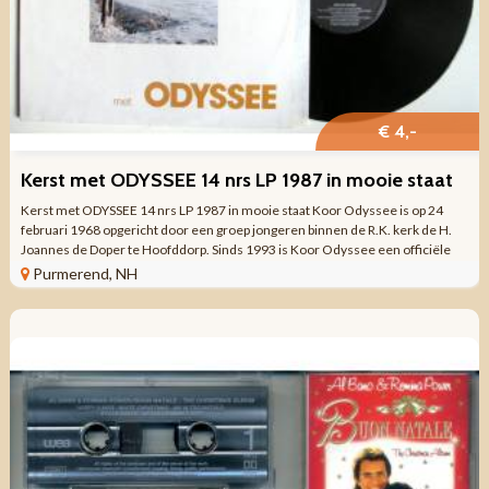
€ 4,-
Kerst met ODYSSEE 14 nrs LP 1987 in mooie staat
Kerst met ODYSSEE 14 nrs LP 1987 in mooie staat Koor Odyssee is op 24
februari 1968 opgericht door een groep jongeren binnen de R.K. kerk de H.
Joannes de Doper te Hoofddorp. Sinds 1993 is Koor Odyssee een officiële
vereniging. ...
Purmerend, NH