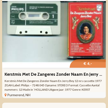
€ 4,-
Kerstmis Met De Zangeres Zonder Naam En Jerry Bey 12 nrs ZGAN
Kerstmis Met De Zangeres Zonder Naam En Jerry Bey 12 nrs cassette 1977
ZGAN Label: Philips – 7248 045 Opname: STEREO Format: Cassette Aantal
nummers: 12 Made in `HOLLAND Uitgave jaar: 1977 Genre: KERST
NEDERLANDSTALIG ...
Purmerend, NH