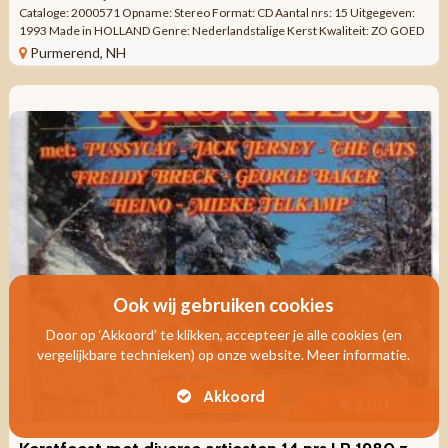
Cataloge: 2000571 Opname: Stereo Format: CD Aantal nrs: 15 Uitgegeven:
1993 Made in HOLLAND Genre: Nederlandstalige Kerst Kwaliteit: ZO GOED
ALS NIEUW ...
Purmerend, NH
Ook wij gebruiken cookies
Door op ‘Akkoord’ te klikken, accepteer je alle cookies (en
vergelijkbare technieken) op onze website. Meer informatie.
Akkoord
€ 5,00