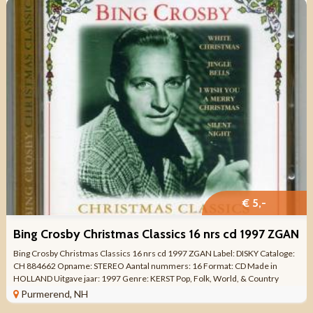
€ 5,-
Bing Crosby Christmas Classics 16 nrs cd 1997 ZGAN
Bing Crosby Christmas Classics 16 nrs cd 1997 ZGAN Label: DISKY Cataloge:
CH 884662 Opname: STEREO Aantal nummers: 16 Format: CD Made in
HOLLAND Uitgave jaar: 1997 Genre: KERST Pop, Folk, World, & Country
Kwaliteit: ZO GOED ...
Purmerend, NH