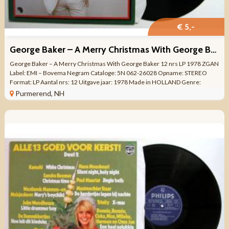
€ 5,-
George Baker – A Merry Christmas With George Baker 12 nrs LP
George Baker – A Merry Christmas With George Baker 12 nrs LP 1978 ZGAN
Label: EMI – Bovema Negram Cataloge: 5N 062-26028 Opname: STEREO
Format: LP Aantal nrs: 12 Uitgave jaar: 1978 Made in HOLLAND Genre:
KERST POP ...
Purmerend, NH