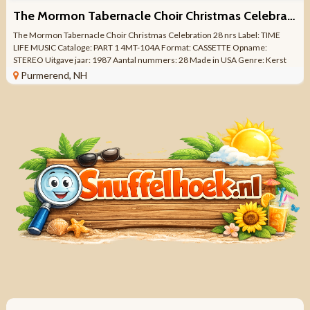
The Mormon Tabernacle Choir Christmas Celebration 28 nrs
The Mormon Tabernacle Choir Christmas Celebration 28 nrs Label: TIME
LIFE MUSIC Cataloge: PART 1 4MT-104A Format: CASSETTE Opname:
STEREO Uitgave jaar: 1987 Aantal nummers: 28 Made in USA Genre: Kerst
Kwaliteit: ZO GOED ALS ...
Purmerend, NH