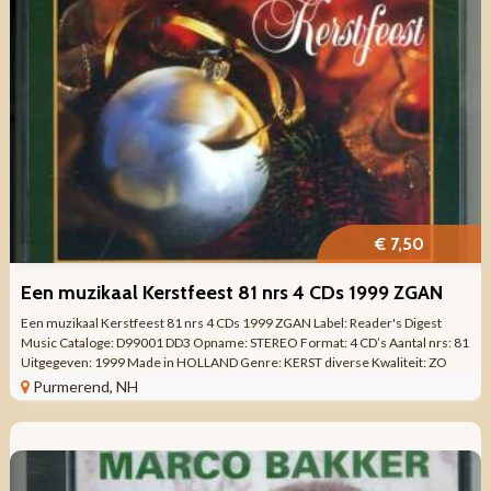
€ 7,50
Een muzikaal Kerstfeest 81 nrs 4 CDs 1999 ZGAN
Een muzikaal Kerstfeest 81 nrs 4 CDs 1999 ZGAN Label: Reader's Digest
Music Cataloge: D99001 DD3 Opname: STEREO Format: 4 CD’s Aantal nrs: 81
Uitgegeven: 1999 Made in HOLLAND Genre: KERST diverse Kwaliteit: ZO
GOED ALS ...
Purmerend, NH