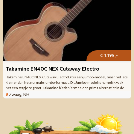
€ 1.195,-
Takamine EN40C NEX Cutaway Electro
Takamine EN40C NEX Cutaway ElectroDit is een jumbo-model, maar net iets
kleiner dan het normale jumbo-formaat. Dit Jumbo-model is namelijk vaak
net een stapje te groot. Takamine biedt hiermee een prima alternatief in de
vorm van de ...
Zwaag, NH