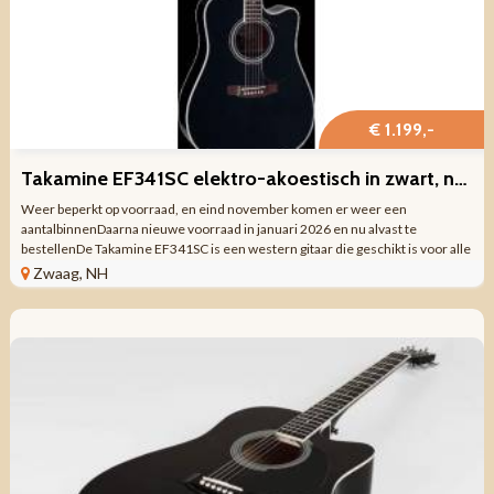
€ 1.199,-
Takamine EF341SC elektro-akoestisch in zwart, nu met koffer
Weer beperkt op voorraad, en eind november komen er weer een
aantalbinnenDaarna nieuwe voorraad in januari 2026 en nu alvast te
bestellenDe Takamine EF341SC is een western gitaar die geschikt is voor alle
genres. De ceder top zorgt voor ...
Zwaag, NH