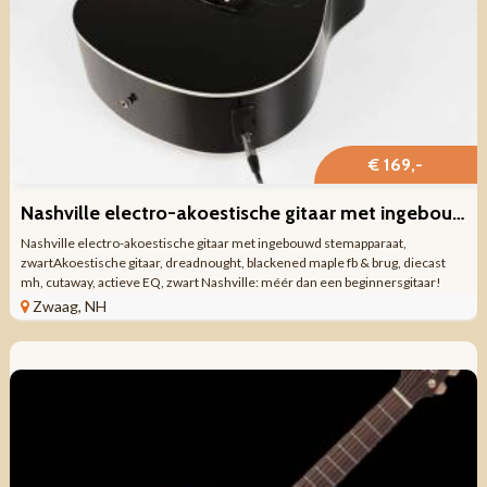
€ 169,-
Nashville electro-akoestische gitaar met ingebouwd stemapparaat
Nashville electro-akoestische gitaar met ingebouwd stemapparaat,
zwartAkoestische gitaar, dreadnought, blackened maple fb & brug, diecast
mh, cutaway, actieve EQ, zwart Nashville: méér dan een beginnersgitaar!
Voor de ...
Zwaag, NH