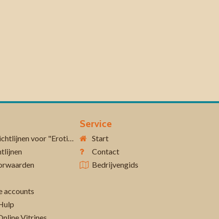
Service
Aanvullende richtlijnen voor "Erotiek 18+"
Start
tlijnen
Contact
orwaarden
Bedrijvengids
 accounts
Hulp
Online Vitrines