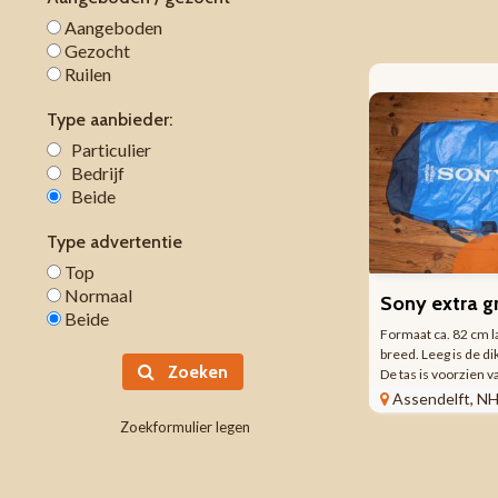
Aangeboden
Gezocht
Ruilen
Type aanbieder:
Particulier
Bedrijf
Beide
Type advertentie
Top
Normaal
Beide
Formaat ca. 82 cm l
breed. Leeg is de di
Zoeken
De tas is voorzien 
en twee verstelbar
Assendelft, N
gebruik als rugzak. H
Zoekformulier legen
een stevig soort ku
boven sluit ...