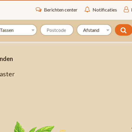
Berichten center
Notificaties
onden
aster