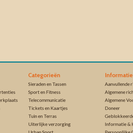
Categorieën
Informatie
Sieraden en Tassen
rtenties
Sport en Fitness
Algemene rich
erkplaats
Telecommunicatie
Algemene Vo
n
Tickets en Kaartjes
Doneer
Tuin en Terras
Geblokkeerde
Uiterlijke verzorging
Informatie & 
Urban Sport
Persoonlijke 