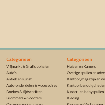
Categorieën
Categorieën
Vrijmarkt & Gratis ophalen
Huizen en Kamers
Auto's
Overige spullen en adve
Antiek en Kunst
Kantoor, magazijn en w
Auto-onderdelen & Accessoires
Kantoorbenodigdhede
Boeken & tijdschriften
Kinder- en babyspullen
Brommers & Scooters
Kleding
Caravans en kamperen
Klussen en Verbouwen