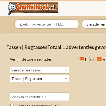
Tassen | RugtassenTotaal 1 advertenties gev
Lijst
R
Verfijn de zoekresultaten
Zoek óók in advertentie TEKST.