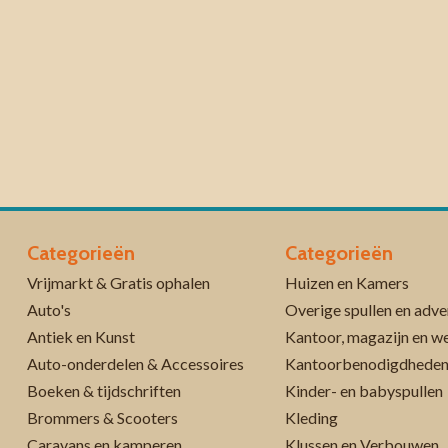
Categorieën
Categorieën
Vrijmarkt & Gratis ophalen
Huizen en Kamers
Auto's
Overige spullen en adve
Antiek en Kunst
Kantoor, magazijn en w
Auto-onderdelen & Accessoires
Kantoorbenodigdhede
Boeken & tijdschriften
Kinder- en babyspullen
Brommers & Scooters
Kleding
Caravans en kamperen
Klussen en Verbouwen