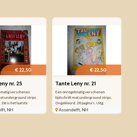
€ 22,50
€ 22,50
ny nr. 25
Tante Leny nr. 21
lmatig verschenen
Een onregelmatig verschenen
met underground strips.
tijdschrift met underground strips.
Dit is het laatste
Ongekleurd. 28 pagina's. Uitg.
heb echter gehoord, dat
Drukwerk. 1976. Door transport zijn
lft, NH
Assendelft, NH
(na ca. 40 jaar!) toch nog
enkele minieme vouwtjes
ummer is verschenen. 40
opgetreden. Prijs € 22,50.
tg. Drukwerk. 1978. ...
Verzendkosten vanaf € 4,35.