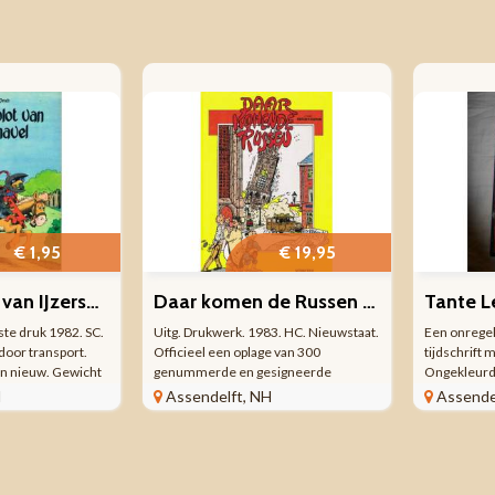
€ 1,95
€ 19,95
Het komplot van IJzersnavel
Daar komen de Russen – Kroon en Kroon
Tante Le
ste druk 1982. SC.
Uitg. Drukwerk. 1983. HC. Nieuwstaat.
Een onrege
door transport.
Officieel een oplage van 300
tijdschrift 
n nieuw. Gewicht
genummerde en gesigneerde
Ongekleurd. 
osten vanaf €
exemplaren. Ik heb hier echter een
nummer. Ik 
H
Assendelft, NH
Assende
exemplaar, dat men is vergeten te
kortgeleden 
nummeren en te signeren. Gewicht
een later n
310 gram. Adviseer minimaal
pagina's. Ui
brievenbuspakje ...