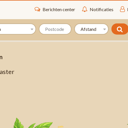
Berichten center
Notificaties
n
aster