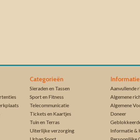
Categorieën
Informatie
Sieraden en Tassen
rtenties
Sport en Fitness
Algemene rich
erkplaats
Telecommunicatie
Algemene Vo
n
Tickets en Kaartjes
Doneer
Tuin en Terras
Geblokkeerde
Uiterlijke verzorging
Informatie & 
Urban Sport
Persoonlijke 