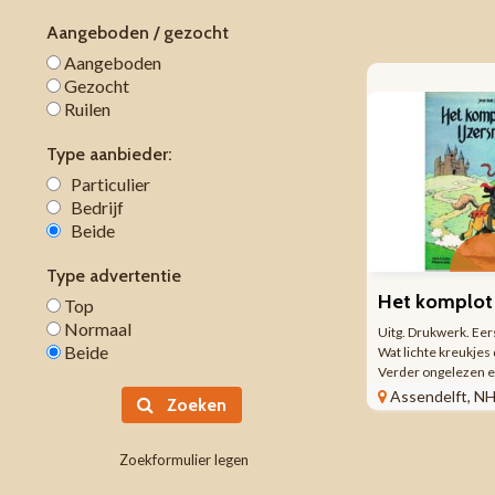
Aangeboden / gezocht
Aangeboden
Gezocht
Ruilen
Type aanbieder:
Particulier
Bedrijf
Beide
Type advertentie
Top
Normaal
Uitg. Drukwerk. Eer
Beide
Wat lichte kreukjes 
Verder ongelezen e
177 gram. Verzendk
Assendelft, N
Zoeken
3,95. Prijs € 1,95.
Zoekformulier legen