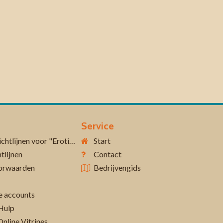
Service
Aanvullende richtlijnen voor "Erotiek 18+"
Start
tlijnen
Contact
orwaarden
Bedrijvengids
 accounts
Hulp
Online Vitrines