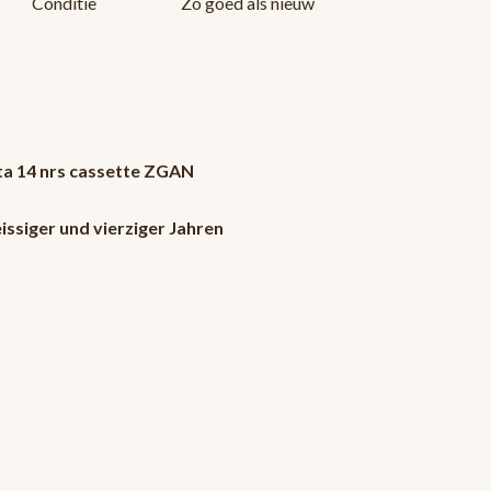
Conditie
Zo goed als nieuw
ta 14 nrs cassette ZGAN
ssiger und vierziger Jahren