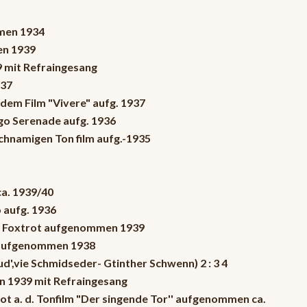
mmen 1934
en 1939
9 mit Refraingesang
/37
s dem Film "Vivere" aufg. 1937
ngo Serenade aufg. 1936
ichnamigen Ton film aufg.-1935
ca. 1939/40
o aufg. 1936
:10 Foxtrot aufgenommen 1939
o aufgenommen 1938
d',vie Schmidseder- Gtinther Schwenn) 2 : 3 4
n 1939 mit Refraingesang
rot a. d. Tonfilm "Der singende Tor'' aufgenommen ca.