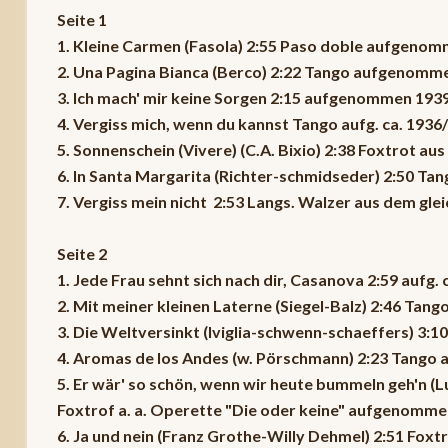
Seite 1
1. Kleine Carmen (Fasola) 2:55 Paso doble aufgeno
2. Una Pagina Bianca (Berco) 2:22 Tango aufgenomm
3. Ich mach' mir keine Sorgen 2:15 aufgenommen 193
4. Vergiss mich, wenn du kannst Tango aufg. ca. 1936
5. Sonnenschein (Vivere) (C.A. Bixio) 2:38 Foxtrot au
6. In Santa Margarita (Richter-schmidseder) 2:50 Ta
7. Vergiss mein nicht 2:53 Langs. Walzer aus dem gle
Seite 2
1. Jede Frau sehnt sich nach dir, Casanova 2:59 aufg. 
2. Mit meiner kleinen Laterne (Siegel-Balz) 2:46 Tang
3. Die Weltversinkt (Iviglia-schwenn-schaeffers) 3
4. Aromas de los Andes (w. Pörschmann) 2:23 Tang
5. Er wär' so schön, wenn wir heute bummeln geh'n (Lu
Foxtrof a. a. Operette "Die oder keine" aufgenomme
6. Ja und nein (Franz Grothe-Willy Dehmel) 2:51 Foxt