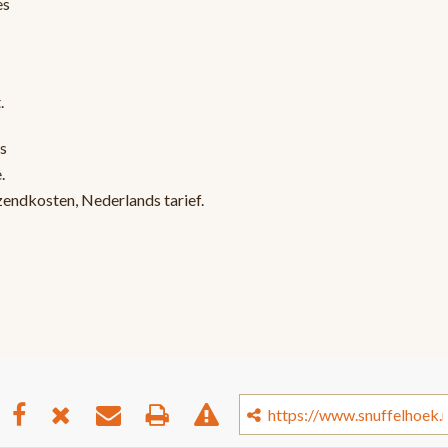
es
.
s
.
zendkosten, Nederlands tarief.