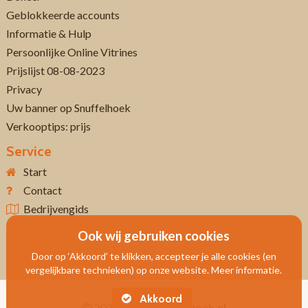
Geblokkeerde accounts
Informatie & Hulp
Persoonlijke Online Vitrines
Prijslijst 08-08-2023
Privacy
Uw banner op Snuffelhoek
Verkooptips: prijs
Service
Start
Contact
Bedrijvengids
Ook wij gebruiken cookies
Door op ‘Akkoord’ te klikken, accepteer je alle cookies (en
vergelijkbare technieken) op onze website. Meer informatie.
Akkoord
2026
Www.snuffelhoek.nl