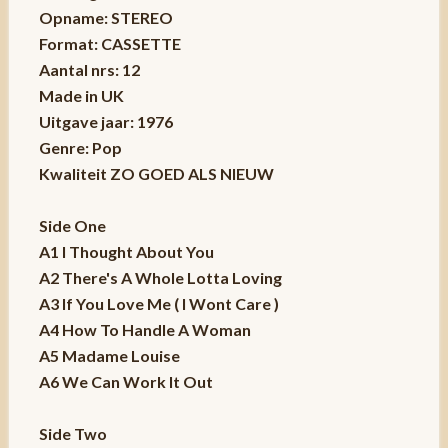
Opname: STEREO
Format: CASSETTE
Aantal nrs: 12
Made in UK
Uitgave jaar: 1976
Genre: Pop
Kwaliteit ZO GOED ALS NIEUW
Side One
A1 I Thought About You
A2 There's A Whole Lotta Loving
A3 If You Love Me ( I Wont Care )
A4 How To Handle A Woman
A5 Madame Louise
A6 We Can Work It Out
Side Two