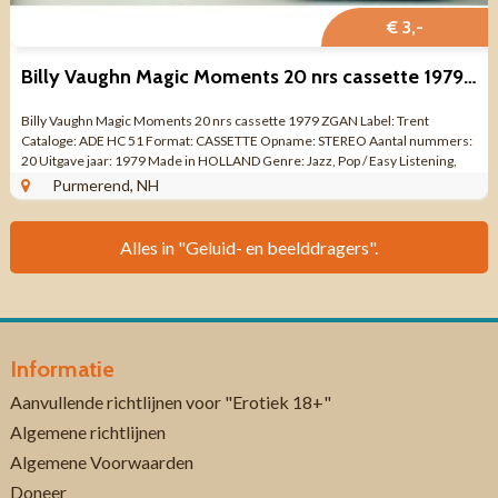
€ 3,-
Billy Vaughn Magic Moments 20 nrs cassette 1979 ZGAN
Billy Vaughn Magic Moments 20 nrs cassette 1979 ZGAN Label: Trent
Cataloge: ADE HC 51 Format: CASSETTE Opname: STEREO Aantal nummers:
20 Uitgave jaar: 1979 Made in HOLLAND Genre: Jazz, Pop / Easy Listening,
Big Band Kwaliteit: ...
Purmerend, NH
Alles in "Geluid- en beelddragers".
Informatie
Aanvullende richtlijnen voor "Erotiek 18+"
Algemene richtlijnen
Algemene Voorwaarden
Doneer