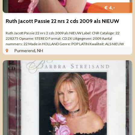
€ 4,-
Ruth Jacott Passie 22 nrs 2 cds 2009 als NIEUW
Ruth Jacott Passie 22 nrs 2 cds 2009 als NIEUW Label: CNR Cataloge: 22
228375 Opname: STEREO Format: CD 2X Uitgegeven: 2009 Aantal
nummers: 22 Made in HOLLAND Genre: POP LATIN Kwaliteit: ALS NIEUW
Boekje 12 pagina's met ...
Purmerend, NH