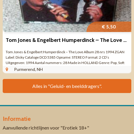
€ 5,50
Tom Jones & Engelbert Humperdinck – The Love Album 28 nrs ZGAN
Tom Jones & Engelbert Humperdinck – The Love Album 28 nrs 1994 ZGAN
Label: Disky Cataloge DCD 5385 Opname: STEREO Format: 2 CD’s
Uitgegeven: 1994 Aantal nummers: 28 Made in HOLLAND Genre: Pop, Soft
Rock ...
Purmerend, NH
Alles in "Geluid- en beelddragers".
Informatie
Aanvullende richtlijnen voor "Erotiek 18+"