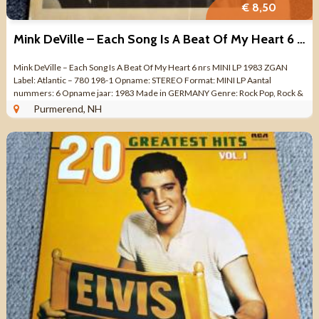
€ 8,50
Mink DeVille – Each Song Is A Beat Of My Heart 6 nrs MINI LP ZG
Mink DeVille – Each Song Is A Beat Of My Heart 6 nrs MINI LP 1983 ZGAN
Label: Atlantic – 780 198-1 Opname: STEREO Format: MINI LP Aantal
nummers: 6 Opname jaar: 1983 Made in GERMANY Genre: Rock Pop, Rock &
...
Purmerend, NH