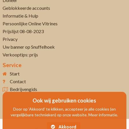
Doneer
Geblokkeerde accounts
Informatie & Hulp
Persoonlijke Online Vitrines
Prijslijst 08-08-2023
Privacy
Uw banner op Snuffelhoek
Verkooptips: prijs
Service
Start
Contact
Bedrijvengids
Ook wij gebruiken cookies
Door op ‘Akkoord’ te klikken, accepteer je alle cookies (en
vergelijkbare technieken) op onze website. Meer informatie.
Akkoord