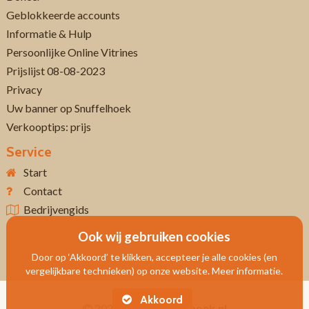
Geblokkeerde accounts
Informatie & Hulp
Persoonlijke Online Vitrines
Prijslijst 08-08-2023
Privacy
Uw banner op Snuffelhoek
Verkooptips: prijs
Service
Start
Contact
Bedrijvengids
Ook wij gebruiken cookies
Door op ‘Akkoord’ te klikken, accepteer je alle cookies (en
vergelijkbare technieken) op onze website. Meer informatie.
Akkoord
2026
Www.snuffelhoek.nl